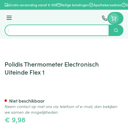
Ga naar de inhoud
Gratis verzending vanaf € 100
Veilige betalingen
Apothekersadvies
S
Menu
Zoek
Product, merk, categorie...
Polidis Thermometer Electronisch
Uiteinde Flex 1
Polidis Thermometer Electroni
Niet beschikbaar
Neem contact op met ons via telefoon of e-mail, dan bekijken
we samen de mogelijkheden.
€ 9,98