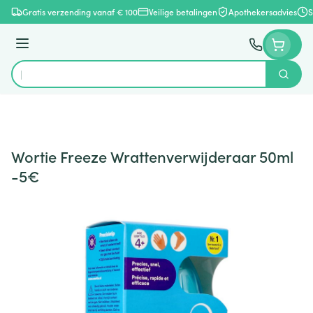
Ga naar de inhoud
Gratis verzending vanaf € 100
Veilige betalingen
Apothekersadvies
S
Menu
Zoek
Product, merk, categorie...
Wortie Freeze Wrattenverwijderaar 50ml
-5€