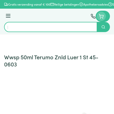
Ga naar de inhoud
Gratis verzending vanaf € 100
Veilige betalingen
Apothekersadvies
S
Menu
Zoek
Product, merk, categorie...
Wwsp 50ml Terumo Znld Luer 1 St 45-
0603