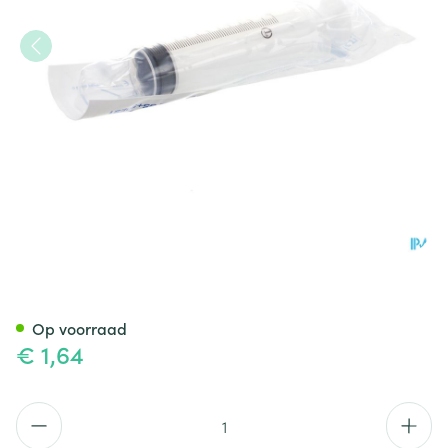
Wwsp 50ml Terumo Znld Luer 
Op voorraad
€ 1,64
Aantal