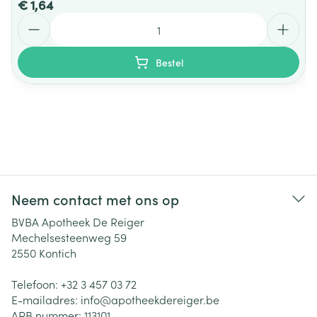
€ 1,64
Aantal
Bestel
Neem contact met ons op
BVBA Apotheek De Reiger
Mechelsesteenweg 59
2550
Kontich
Telefoon:
+32 3 457 03 72
E-mailadres:
info@
apotheekdereiger.be
APB nummer:
113101