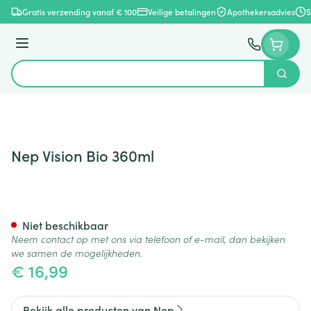
Ga naar de inhoud
Gratis verzending vanaf € 100
Veilige betalingen
Apothekersadvies
S
Menu
Zoek
Product, merk, categorie...
Nep Vision Bio 360ml
Nep Vision Bio 360ml
Niet beschikbaar
Neem contact op met ons via telefoon of e-mail, dan bekijken
we samen de mogelijkheden.
€ 16,99
Bekijk alle producten van Nep