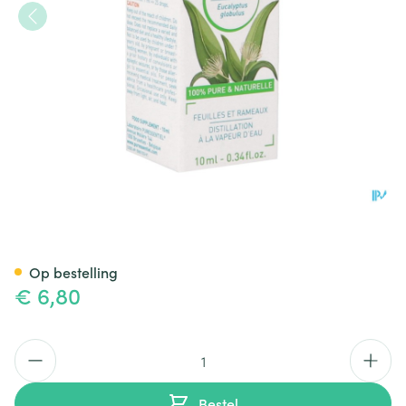
Puressentiel Eo Eucalypt.glob
Op bestelling
€ 6,80
Aantal
Bestel