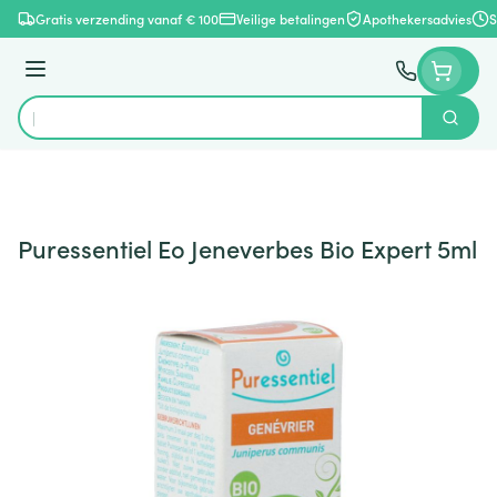
Ga naar de inhoud
Gratis verzending vanaf € 100
Veilige betalingen
Apothekersadvies
S
Menu
Zoek
Product, merk, categorie...
Puressentiel Eo Jeneverbes Bio Expert 5ml