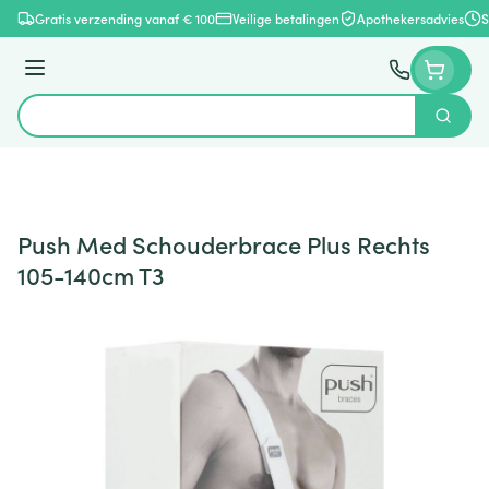
Ga naar de inhoud
Gratis verzending vanaf € 100
Veilige betalingen
Apothekersadvies
S
Menu
Zoek
Product, merk, categorie...
Push Med Schouderbrace Plus Rechts
105-140cm T3