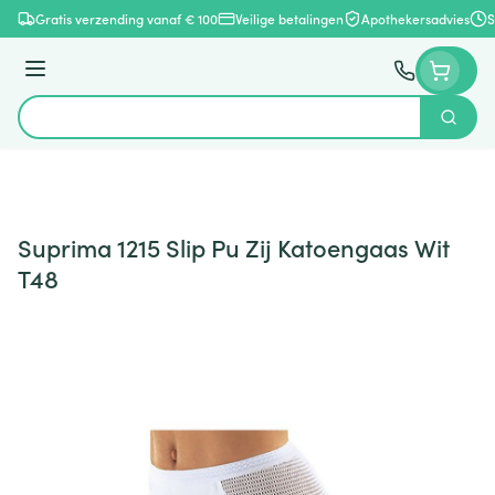
Ga naar de inhoud
Gratis verzending vanaf € 100
Veilige betalingen
Apothekersadvies
S
Menu
Zoek
Product, merk, categorie...
Suprima 1215 Slip Pu Zij Katoengaas Wit
T48