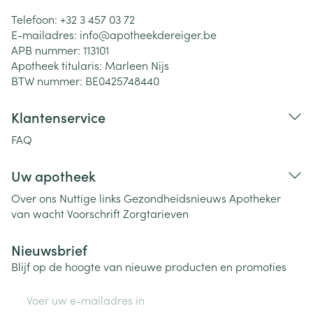
Telefoon:
+32 3 457 03 72
E-mailadres:
info@
apotheekdereiger.be
APB nummer:
113101
Apotheek titularis:
Marleen Nijs
BTW nummer:
BE0425748440
Klantenservice
FAQ
Uw apotheek
Over ons
Nuttige links
Gezondheidsnieuws
Apotheker
van wacht
Voorschrift
Zorgtarieven
Nieuwsbrief
Blijf op de hoogte van nieuwe producten en promoties
E-mail adres