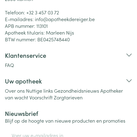
Telefoon:
+32 3 457 03 72
E-mailadres:
info@
apotheekdereiger.be
APB nummer:
113101
Apotheek titularis:
Marleen Nijs
BTW nummer:
BE0425748440
Klantenservice
FAQ
Uw apotheek
Over ons
Nuttige links
Gezondheidsnieuws
Apotheker
van wacht
Voorschrift
Zorgtarieven
Nieuwsbrief
Blijf op de hoogte van nieuwe producten en promoties
E-mail adres