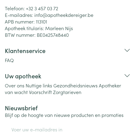
Telefoon:
+32 3 457 03 72
E-mailadres:
info@
apotheekdereiger.be
APB nummer:
113101
Apotheek titularis:
Marleen Nijs
BTW nummer:
BE0425748440
Klantenservice
FAQ
Uw apotheek
Over ons
Nuttige links
Gezondheidsnieuws
Apotheker
van wacht
Voorschrift
Zorgtarieven
Nieuwsbrief
Blijf op de hoogte van nieuwe producten en promoties
E-mail adres