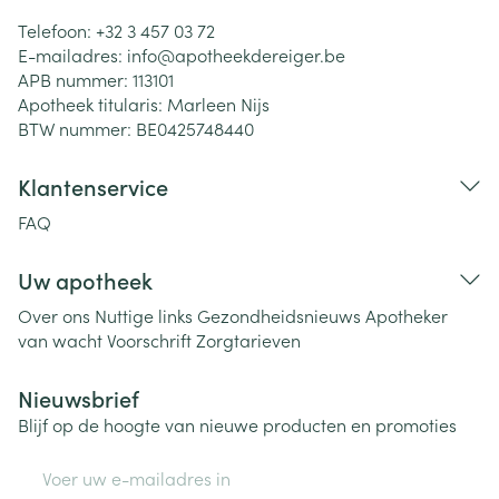
Telefoon:
+32 3 457 03 72
E-mailadres:
info@
apotheekdereiger.be
APB nummer:
113101
Apotheek titularis:
Marleen Nijs
BTW nummer:
BE0425748440
Klantenservice
FAQ
Uw apotheek
Over ons
Nuttige links
Gezondheidsnieuws
Apotheker
van wacht
Voorschrift
Zorgtarieven
Nieuwsbrief
Blijf op de hoogte van nieuwe producten en promoties
E-mail adres