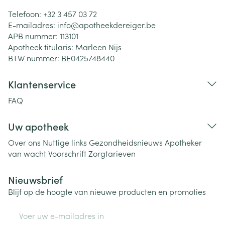
Telefoon:
+32 3 457 03 72
E-mailadres:
info@
apotheekdereiger.be
APB nummer:
113101
Apotheek titularis:
Marleen Nijs
BTW nummer:
BE0425748440
Klantenservice
FAQ
Uw apotheek
Over ons
Nuttige links
Gezondheidsnieuws
Apotheker
van wacht
Voorschrift
Zorgtarieven
Nieuwsbrief
Blijf op de hoogte van nieuwe producten en promoties
E-mail adres