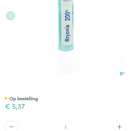
Bryonia 200k Gr 4g Boiron
Op bestelling
€ 5,37
Aantal