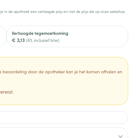
Toon meer
 je in de apotheek een verlaagde prijs en niet de prijs die op onze webshop
Diagnosetesten en
stress
Vlooien en teken
meetapparatuur
Oren
Mond en keel
Verhoogde tegemoetkoming
Alcoholtest
g
Oordopjes
Zuigtabletten
€ 3,13
(6% inclusief btw)
herapie -
Mond, muil of snavel
Bloeddrukmeter
ls
en -druppels
Oorreiniging
Spray - oplossing
Cholesteroltest
zen
Oordruppels
Hartslagmeter
ulpmiddelen
 Na beoordeling door de apotheker kan je het komen afhalen en
Toon meer
ereist.
erming
Hygiëne
Ergonomie
ning en -
Aambeien
s
Bad en douche
Ademhaling en zuurstof
je
Badkamer