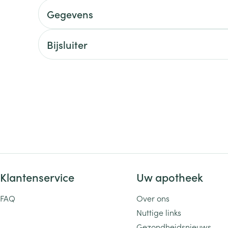
Gegevens
ging
Supplementen
Insectenwe
Mondmaskers
middelen
ssen
Bijsluiter
 -
id
d
Zelfbruiner
Scheren
Klantenservice
Uw apotheek
FAQ
Over ons
Nuttige links
Gezondheidsnieuws