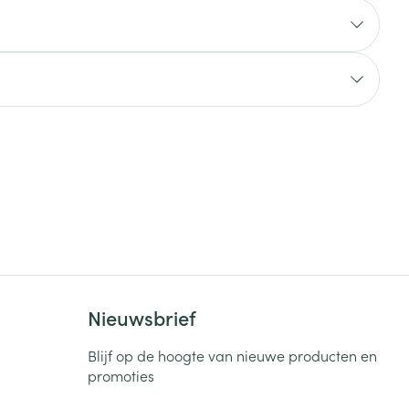
rende
Parfums en
geurproducten
CBD
Nieuwsbrief
Blijf op de hoogte van nieuwe producten en
promoties
E-mail adres