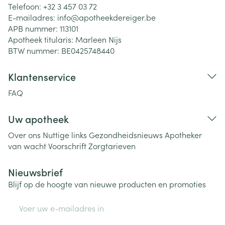
Telefoon:
+32 3 457 03 72
E-mailadres:
info@
apotheekdereiger.be
APB nummer:
113101
Apotheek titularis:
Marleen Nijs
BTW nummer:
BE0425748440
Klantenservice
FAQ
Uw apotheek
Over ons
Nuttige links
Gezondheidsnieuws
Apotheker
van wacht
Voorschrift
Zorgtarieven
Nieuwsbrief
Blijf op de hoogte van nieuwe producten en promoties
E-mail adres