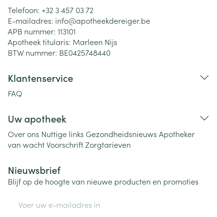
Telefoon:
+32 3 457 03 72
E-mailadres:
info@
apotheekdereiger.be
APB nummer:
113101
Apotheek titularis:
Marleen Nijs
BTW nummer:
BE0425748440
Klantenservice
FAQ
Uw apotheek
Over ons
Nuttige links
Gezondheidsnieuws
Apotheker
van wacht
Voorschrift
Zorgtarieven
Nieuwsbrief
Blijf op de hoogte van nieuwe producten en promoties
E-mail adres