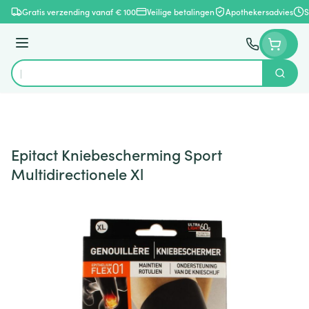
Ga naar de inhoud
Gratis verzending vanaf € 100
Veilige betalingen
Apothekersadvies
S
Menu
Zoek
Product, merk, categorie...
Epitact Kniebescherming Sport
Multidirectionele Xl