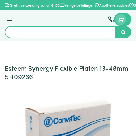
Ga naar de inhoud
Gratis verzending vanaf € 100
Veilige betalingen
Apothekersadvies
S
Menu
Zoek
Product, merk, categorie...
Esteem Synergy Flexible Platen 13-48mm
5 409266