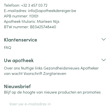
Telefoon:
+32 3 457 03 72
E-mailadres:
info@
apotheekdereiger.be
APB nummer:
113101
Apotheek titularis:
Marleen Nijs
BTW nummer:
BE0425748440
Klantenservice
FAQ
Uw apotheek
Over ons
Nuttige links
Gezondheidsnieuws
Apotheker
van wacht
Voorschrift
Zorgtarieven
Nieuwsbrief
Blijf op de hoogte van nieuwe producten en promoties
E-mail adres