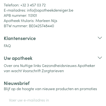
Telefoon:
+32 3 457 03 72
E-mailadres:
info@
apotheekdereiger.be
APB nummer:
113101
Apotheek titularis:
Marleen Nijs
BTW nummer:
BE0425748440
Klantenservice
FAQ
Uw apotheek
Over ons
Nuttige links
Gezondheidsnieuws
Apotheker
van wacht
Voorschrift
Zorgtarieven
Nieuwsbrief
Blijf op de hoogte van nieuwe producten en promoties
E-mail adres