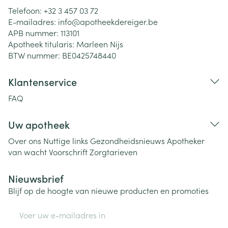
Telefoon:
+32 3 457 03 72
E-mailadres:
info@
apotheekdereiger.be
APB nummer:
113101
Apotheek titularis:
Marleen Nijs
BTW nummer:
BE0425748440
Klantenservice
FAQ
Uw apotheek
Over ons
Nuttige links
Gezondheidsnieuws
Apotheker
van wacht
Voorschrift
Zorgtarieven
Nieuwsbrief
Blijf op de hoogte van nieuwe producten en promoties
E-mail adres