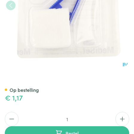
Mediset Kl.verzorg.j/b Compa
Op bestelling
€ 1,17
Aantal
Bestel