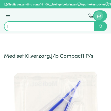
Ga naar de inhoud
Gratis verzending vanaf € 100
Veilige betalingen
Apothekersadvies
S
Menu
Zoek
Product, merk, categorie...
Mediset Kl.verzorg.j/b Compact1 P/s