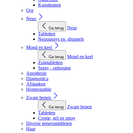
Kunsttranen
Oor
Neus
Neus
Ga terug
Tabletten
Neussprays en -druppels
Mond en keel
Mond en keel
Ga terug
Zuigtabletten
Spray - oplossing
Anesthesie
Diagnostica
Afslanken
Homeopathie
Zware benen
Zware benen
Ga terug
Tabletten
Creme, gel en spray
Diverse geneesmiddelen
Haar