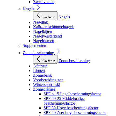
Zweetvoeten
Nagels
Nagels
Ga terug
Nagellak
Kalk- en schimmelnagels
Nagelbijten
Nagelversterkend
Nagelriemen
Supplementen
Zonnebescherming
Zonnebescherming
Ga terug
Aftersun
Lippen
Zonnebank
Voorbereiding zon
Wintersport - ski
Zonnecrèmes
SPF < 15 Lage beschermingsfactor
SPF 20-25 Middelmatige
beschermingsfactor
SPF 30 Hoge beschermingsfactor
SPF 50 Zeer hoge beschermingsfactor