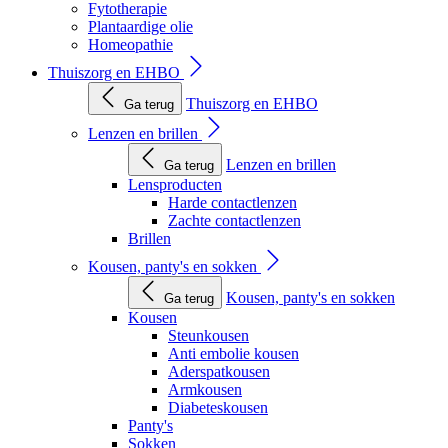
Fytotherapie
Plantaardige olie
Homeopathie
Thuiszorg en EHBO
Thuiszorg en EHBO
Ga terug
Lenzen en brillen
Lenzen en brillen
Ga terug
Lensproducten
Harde contactlenzen
Zachte contactlenzen
Brillen
Kousen, panty's en sokken
Kousen, panty's en sokken
Ga terug
Kousen
Steunkousen
Anti embolie kousen
Aderspatkousen
Armkousen
Diabeteskousen
Panty's
Sokken