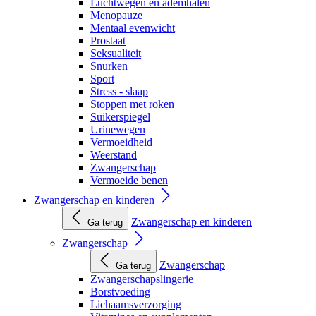
Luchtwegen en ademhalen
Menopauze
Mentaal evenwicht
Prostaat
Seksualiteit
Snurken
Sport
Stress - slaap
Stoppen met roken
Suikerspiegel
Urinewegen
Vermoeidheid
Weerstand
Zwangerschap
Vermoeide benen
Zwangerschap en kinderen
Zwangerschap en kinderen
Ga terug
Zwangerschap
Zwangerschap
Ga terug
Zwangerschapslingerie
Borstvoeding
Lichaamsverzorging