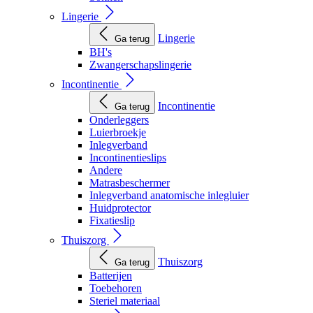
Lingerie
Lingerie
Ga terug
BH's
Zwangerschapslingerie
Incontinentie
Incontinentie
Ga terug
Onderleggers
Luierbroekje
Inlegverband
Incontinentieslips
Andere
Matrasbeschermer
Inlegverband anatomische inlegluier
Huidprotector
Fixatieslip
Thuiszorg
Thuiszorg
Ga terug
Batterijen
Toebehoren
Steriel materiaal