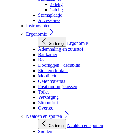
2 delig
1-delig
Stomaplaatje
Accessoires
Instrumenten
Ergonomie
Ergonomie
Ga terug
Ademhaling en zuurstof
Badkamer
Bed
Doorliggen - decubitis
Eten en drinken
Mobiliteit
Oefenmateriaal
Positioneringskussen
Toilet
Verzorging
Zitcomfort
Overige
Naalden en spuiten
Naalden en spuiten
Ga terug
Spuiten