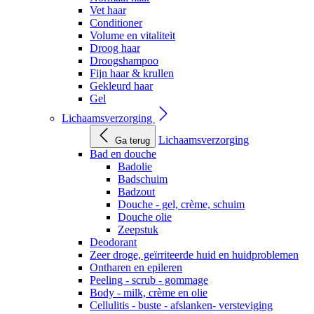
Vet haar
Conditioner
Volume en vitaliteit
Droog haar
Droogshampoo
Fijn haar & krullen
Gekleurd haar
Gel
Lichaamsverzorging
Lichaamsverzorging
Ga terug
Bad en douche
Badolie
Badschuim
Badzout
Douche - gel, crème, schuim
Douche olie
Zeepstuk
Deodorant
Zeer droge, geïrriteerde huid en huidproblemen
Ontharen en epileren
Peeling - scrub - gommage
Body - milk, crème en olie
Cellulitis - buste - afslanken- versteviging