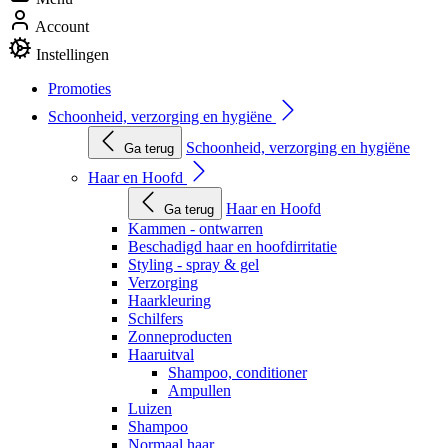
Account
Instellingen
Promoties
Schoonheid, verzorging en hygiëne
Schoonheid, verzorging en hygiëne
Ga terug
Haar en Hoofd
Haar en Hoofd
Ga terug
Kammen - ontwarren
Beschadigd haar en hoofdirritatie
Styling - spray & gel
Verzorging
Haarkleuring
Schilfers
Zonneproducten
Haaruitval
Shampoo, conditioner
Ampullen
Luizen
Shampoo
Normaal haar