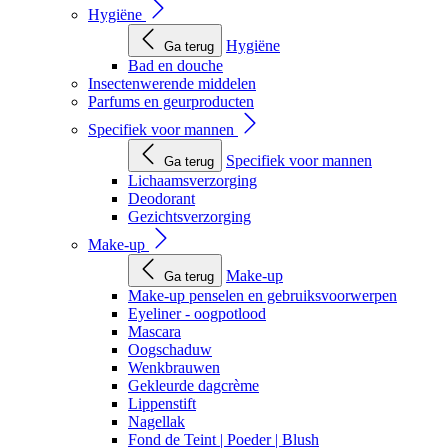
Hygiëne
Hygiëne
Ga terug
Bad en douche
Insectenwerende middelen
Parfums en geurproducten
Specifiek voor mannen
Specifiek voor mannen
Ga terug
Lichaamsverzorging
Deodorant
Gezichtsverzorging
Make-up
Make-up
Ga terug
Make-up penselen en gebruiksvoorwerpen
Eyeliner - oogpotlood
Mascara
Oogschaduw
Wenkbrauwen
Gekleurde dagcrème
Lippenstift
Nagellak
Fond de Teint | Poeder | Blush