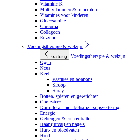
Vitamine K
Multi vitaminen & mineralen
Vitamines voor kinderen
Glucosamine
Curcuma
Collageen
Enzymen
Voedingstherapie & welzijn
Voedingstherapie & welzijn
Ga terug
Ogen
Neus
Keel
Pastilles en bonbons
Siroop
Spray
Botten, spieren en gewrichten
Cholesterol
Darmflora - metabolisme - spijsvertering
Energie
Geheugen & concentratie
Haar (uitval) en nagels
Hart- en bloedvaten
Huid