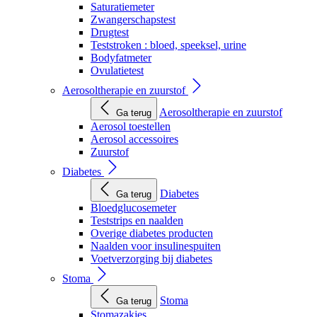
Saturatiemeter
Zwangerschapstest
Drugtest
Teststroken : bloed, speeksel, urine
Bodyfatmeter
Ovulatietest
Aerosoltherapie en zuurstof
Aerosoltherapie en zuurstof
Ga terug
Aerosol toestellen
Aerosol accessoires
Zuurstof
Diabetes
Diabetes
Ga terug
Bloedglucosemeter
Teststrips en naalden
Overige diabetes producten
Naalden voor insulinespuiten
Voetverzorging bij diabetes
Stoma
Stoma
Ga terug
Stomazakjes