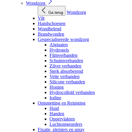
Wondzorg
Wondzorg
Ga terug
Vilt
Handschoenen
Wondhelend
Brandwonden
Gespecialiseerde wondzorg
Alginaten
Hydrogels
Filmverbanden
Schuimverbanden
Zilver verbanden
Sterk absorberend
Vette verbanden
Silicone verbanden
Honing
Hydrocolloïd verbanden
Iodine
Ontsmetting en Reiniging
Huid
Handen
Oppervlakten
Luchtontgeurders
Fixatie, pleisters en spray