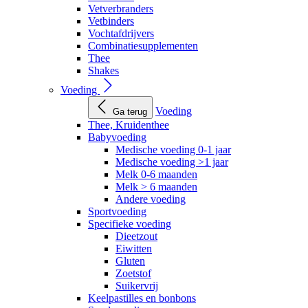
Vetverbranders
Vetbinders
Vochtafdrijvers
Combinatiesupplementen
Thee
Shakes
Voeding
Voeding
Ga terug
Thee, Kruidenthee
Babyvoeding
Medische voeding 0-1 jaar
Medische voeding >1 jaar
Melk 0-6 maanden
Melk > 6 maanden
Andere voeding
Sportvoeding
Specifieke voeding
Dieetzout
Eiwitten
Gluten
Zoetstof
Suikervrij
Keelpastilles en bonbons