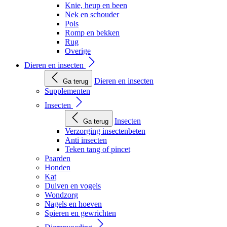
Knie, heup en been
Nek en schouder
Pols
Romp en bekken
Rug
Overige
Dieren en insecten
Dieren en insecten
Ga terug
Supplementen
Insecten
Insecten
Ga terug
Verzorging insectenbeten
Anti insecten
Teken tang of pincet
Paarden
Honden
Kat
Duiven en vogels
Wondzorg
Nagels en hoeven
Spieren en gewrichten