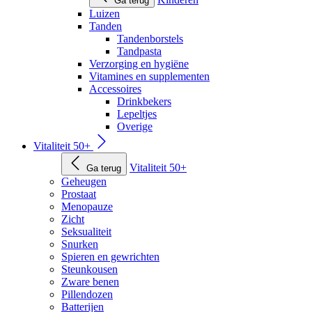
Ga terug
Luizen
Tanden
Tandenborstels
Tandpasta
Verzorging en hygiëne
Vitamines en supplementen
Accessoires
Drinkbekers
Lepeltjes
Overige
Vitaliteit 50+
Vitaliteit 50+
Ga terug
Geheugen
Prostaat
Menopauze
Zicht
Seksualiteit
Snurken
Spieren en gewrichten
Steunkousen
Zware benen
Pillendozen
Batterijen