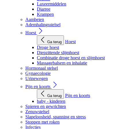
Laxeermiddelen
Diarree
Krampen
Aambeien
Ademhalingsstelsel
Hoest
Hoest
Ga terug
Droge hoest
Diepzittende slijmhoest
Combinatie droge hoest en slijmhoest
Massagebalsem en inhalatie
Hormonaal stelsel
Gynaecologie
Urinewegen
Pijn en koorts
Pijn en koorts
Ga terug
baby - kinderen
Spieren en gewrichten
Zenuwstelsel
Slapeloosheid, spanning en stress
Stoppen met roken
Infecties