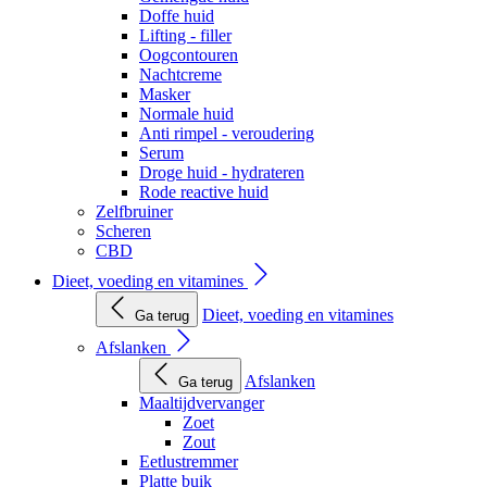
Doffe huid
Lifting - filler
Oogcontouren
Nachtcreme
Masker
Normale huid
Anti rimpel - veroudering
Serum
Droge huid - hydrateren
Rode reactive huid
Zelfbruiner
Scheren
CBD
Dieet, voeding en vitamines
Dieet, voeding en vitamines
Ga terug
Afslanken
Afslanken
Ga terug
Maaltijdvervanger
Zoet
Zout
Eetlustremmer
Platte buik