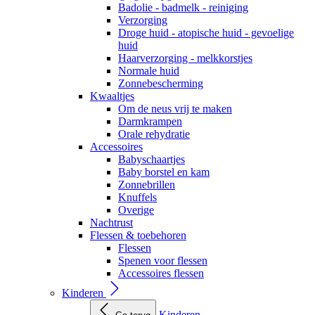
Badolie - badmelk - reiniging
Verzorging
Droge huid - atopische huid - gevoelige
huid
Haarverzorging - melkkorstjes
Normale huid
Zonnebescherming
Kwaaltjes
Om de neus vrij te maken
Darmkrampen
Orale rehydratie
Accessoires
Babyschaartjes
Baby borstel en kam
Zonnebrillen
Knuffels
Overige
Nachtrust
Flessen & toebehoren
Flessen
Spenen voor flessen
Accessoires flessen
Kinderen
Kinderen