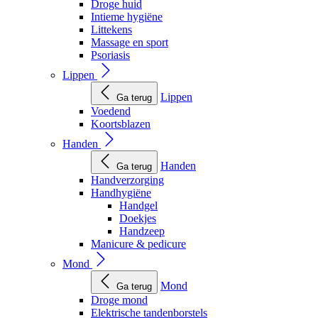
Droge huid
Intieme hygiëne
Littekens
Massage en sport
Psoriasis
Lippen
Lippen
Ga terug
Voedend
Koortsblazen
Handen
Handen
Ga terug
Handverzorging
Handhygiëne
Handgel
Doekjes
Handzeep
Manicure & pedicure
Mond
Mond
Ga terug
Droge mond
Elektrische tandenborstels