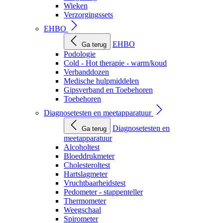
Wieken
Verzorgingssets
EHBO
EHBO
Ga terug
Podologie
Cold - Hot therapie - warm/koud
Verbanddozen
Medische hulpmiddelen
Gipsverband en Toebehoren
Toebehoren
Diagnosetesten en meetapparatuur
Diagnosetesten en
Ga terug
meetapparatuur
Alcoholtest
Bloeddrukmeter
Cholesteroltest
Hartslagmeter
Vruchtbaarheidstest
Pedometer - stappenteller
Thermometer
Weegschaal
Spirometer