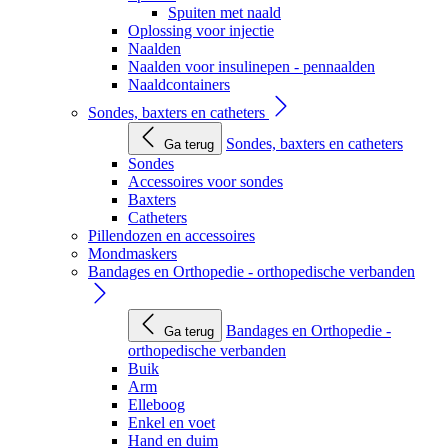
Spuiten met naald
Oplossing voor injectie
Naalden
Naalden voor insulinepen - pennaalden
Naaldcontainers
Sondes, baxters en catheters
Sondes, baxters en catheters
Ga terug
Sondes
Accessoires voor sondes
Baxters
Catheters
Pillendozen en accessoires
Mondmaskers
Bandages en Orthopedie - orthopedische verbanden
Bandages en Orthopedie -
Ga terug
orthopedische verbanden
Buik
Arm
Elleboog
Enkel en voet
Hand en duim