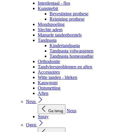
Interdentaal - flos
Kunstgebit
Bevestiging prothese
Reiniging prothese
Mondspoeling
Slechte adem
Manuele tandenborstels
Tandpasta
Kindertandpasta
Tandpasta volwassenen
Tandpasta homeopathie
Orthodontie
Tandvleesproblemen en aften
Accessoires
Witte tanden - bleken
Kauwgom
Ontsmetting
Aften
Neus
Neus
Ga terug
Spray
Ogen