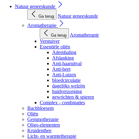
Natuur geneeskunde
Natuur geneeskunde
Ga terug
Aromatherapie
Aromatherapie
Ga terug
Verstuiver
Essentiële oliën
Ademhaling
Afslanking
Anti-haaruitval
Anti-beet
Anti-Luizen
bloedcirculatie
dagelijks welzijn
huidverzorging
gewrichten & spieren
Complex - combinaties
Bachbloesem
Oliën
Gemmotherapie
Oligo-elementen
Kruidenthee
Licht- en warmtetherapie