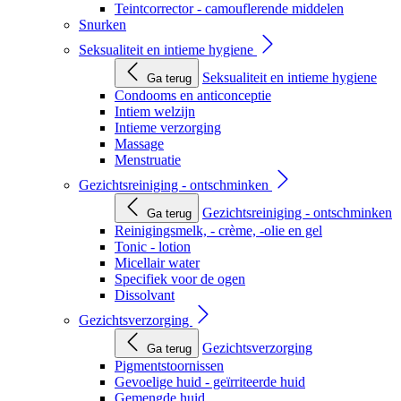
Teintcorrector - camouflerende middelen
Snurken
Seksualiteit en intieme hygiene
Seksualiteit en intieme hygiene
Ga terug
Condooms en anticonceptie
Intiem welzijn
Intieme verzorging
Massage
Menstruatie
Gezichtsreiniging - ontschminken
Gezichtsreiniging - ontschminken
Ga terug
Reinigingsmelk, - crème, -olie en gel
Tonic - lotion
Micellair water
Specifiek voor de ogen
Dissolvant
Gezichtsverzorging
Gezichtsverzorging
Ga terug
Pigmentstoornissen
Gevoelige huid - geïrriteerde huid
Gemengde huid