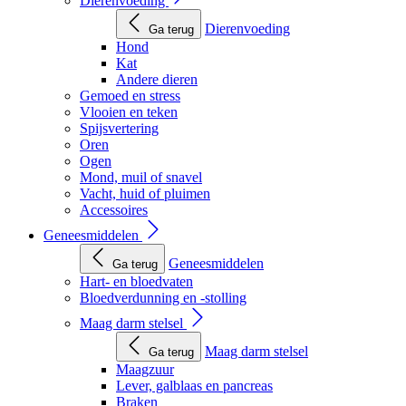
Dierenvoeding
Dierenvoeding
Ga terug
Hond
Kat
Andere dieren
Gemoed en stress
Vlooien en teken
Spijsvertering
Oren
Ogen
Mond, muil of snavel
Vacht, huid of pluimen
Accessoires
Geneesmiddelen
Geneesmiddelen
Ga terug
Hart- en bloedvaten
Bloedverdunning en -stolling
Maag darm stelsel
Maag darm stelsel
Ga terug
Maagzuur
Lever, galblaas en pancreas
Braken