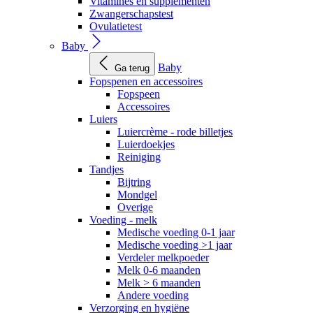
Vitamines en supplementen
Zwangerschapstest
Ovulatietest
Baby
Baby
Ga terug
Fopspenen en accessoires
Fopspeen
Accessoires
Luiers
Luiercrème - rode billetjes
Luierdoekjes
Reiniging
Tandjes
Bijtring
Mondgel
Overige
Voeding - melk
Medische voeding 0-1 jaar
Medische voeding >1 jaar
Verdeler melkpoeder
Melk 0-6 maanden
Melk > 6 maanden
Andere voeding
Verzorging en hygiëne