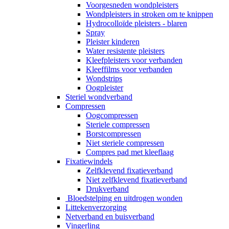
Voorgesneden wondpleisters
Wondpleisters in stroken om te knippen
Hydrocolloïde pleisters - blaren
Spray
Pleister kinderen
Water resistente pleisters
Kleefpleisters voor verbanden
Kleeffilms voor verbanden
Wondstrips
Oogpleister
Steriel wondverband
Compressen
Oogcompressen
Steriele compressen
Borstcompressen
Niet steriele compressen
Compres pad met kleeflaag
Fixatiewindels
Zelfklevend fixatieverband
Niet zelfklevend fixatieverband
Drukverband
Bloedstelping en uitdrogen wonden
Littekenverzorging
Netverband en buisverband
Vingerling