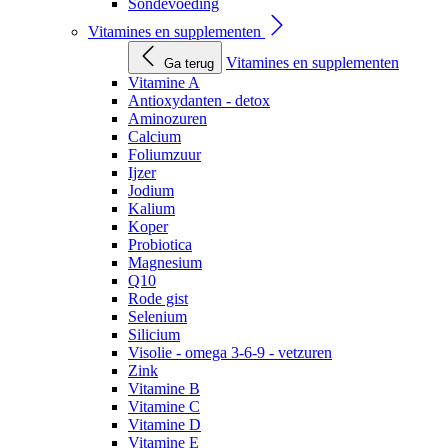
Sondevoeding
Vitamines en supplementen
Vitamines en supplementen
Ga terug
Vitamine A
Antioxydanten - detox
Aminozuren
Calcium
Foliumzuur
Ijzer
Jodium
Kalium
Koper
Probiotica
Magnesium
Q10
Rode gist
Selenium
Silicium
Visolie - omega 3-6-9 - vetzuren
Zink
Vitamine B
Vitamine C
Vitamine D
Vitamine E