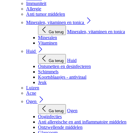
Immuniteit
Allergie
Anti tumor middelen
Mineralen, vitaminen en tonica
Mineralen, vitaminen en tonica
Ga terug
Mineralen
Vitaminen
Huid
Huid
Ga terug
Ontsmetten en desinfecteren
Schimmels
Koortsblaasjes - antiviraal
Jeuk
Luizen
Acne
Ogen
Ogen
Ga terug
Ooginfecties
Anti allergische en anti inflammatoire middelen
Ontzwellende middelen
Glaucoom