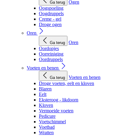
Ogen
Ga terug
Oogspoeling
Oogdruppels
Creme - gel
Droge ogen
Oren
Oren
Ga terug
Oordopjes
Oorreiniging
Oordruppels
Voeten en benen
Voeten en benen
Ga terug
Droge voeten, eelt en kloven
Blaren
Eelt
Eksteroog - likdoorn
Kloven
Vermoeide voeten
Pedicure
Voetschimmel
Voetbad
Wratten