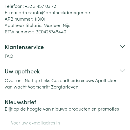
Telefoon:
+32 3 457 03 72
E-mailadres:
info@
apotheekdereiger.be
APB nummer:
113101
Apotheek titularis:
Marleen Nijs
BTW nummer:
BE0425748440
Klantenservice
FAQ
Uw apotheek
Over ons
Nuttige links
Gezondheidsnieuws
Apotheker
van wacht
Voorschrift
Zorgtarieven
Nieuwsbrief
Blijf op de hoogte van nieuwe producten en promoties
E-mail adres