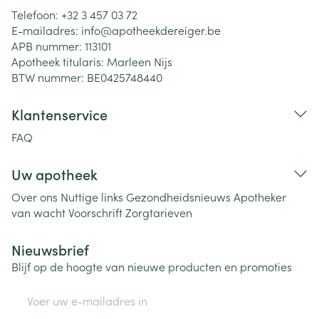
Telefoon:
+32 3 457 03 72
E-mailadres:
info@
apotheekdereiger.be
APB nummer:
113101
Apotheek titularis:
Marleen Nijs
BTW nummer:
BE0425748440
Klantenservice
FAQ
Uw apotheek
Over ons
Nuttige links
Gezondheidsnieuws
Apotheker
van wacht
Voorschrift
Zorgtarieven
Nieuwsbrief
Blijf op de hoogte van nieuwe producten en promoties
E-mail adres