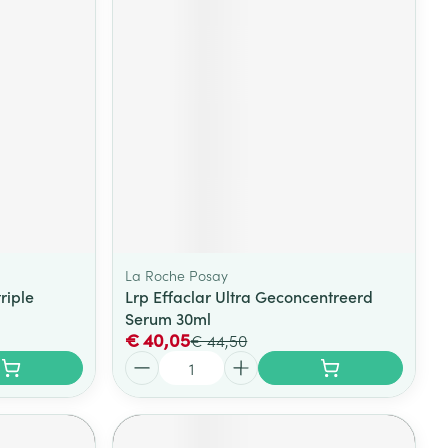
rende
Parfums en
geurproducten
La Roche Posay
riple
Lrp Effaclar Ultra Geconcentreerd
CBD
Serum 30ml
€ 40,05
€ 44,50
Aantal