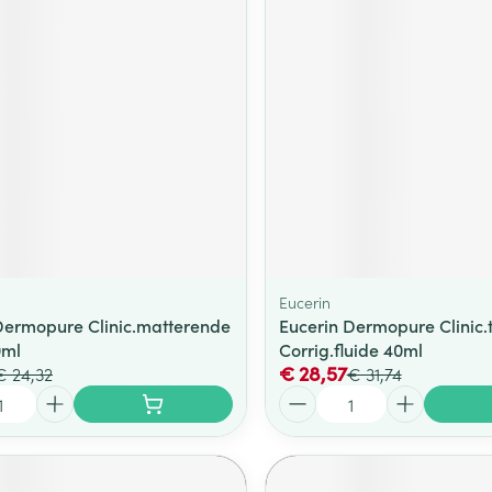
ging
Supplementen
Insectenwe
Mondmaskers
middelen
ssen
 -
id
d
Eucerin
Dermopure Clinic.matterende
Eucerin Dermopure Clinic.t
Zelfbruiner
Scheren
0ml
Corrig.fluide 40ml
€ 28,57
€ 24,32
€ 31,74
Aantal