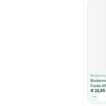
Bioderma
Bioderm
Fluide N
€ 22,95
Aantal