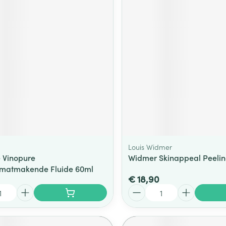
Louis Widmer
 Vinopure
Widmer Skinappeal Peeli
&matmakende Fluide 60ml
€ 18,90
Aantal