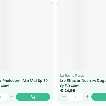
La Roche Posay
a Photoderm Akn Mat Spf30
Lrp Effaclar Duo + M Dag
f 40ml
Spf30 40ml
€ 24,95
Aantal