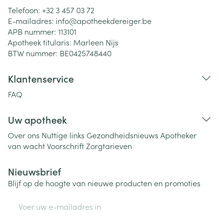
Telefoon:
+32 3 457 03 72
E-mailadres:
info@
apotheekdereiger.be
APB nummer:
113101
Apotheek titularis:
Marleen Nijs
BTW nummer:
BE0425748440
Klantenservice
FAQ
Uw apotheek
Over ons
Nuttige links
Gezondheidsnieuws
Apotheker
van wacht
Voorschrift
Zorgtarieven
Nieuwsbrief
Blijf op de hoogte van nieuwe producten en promoties
E-mail adres