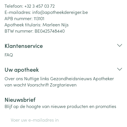
Telefoon:
+32 3 457 03 72
E-mailadres:
info@
apotheekdereiger.be
APB nummer:
113101
Apotheek titularis:
Marleen Nijs
BTW nummer:
BE0425748440
Klantenservice
FAQ
Uw apotheek
Over ons
Nuttige links
Gezondheidsnieuws
Apotheker
van wacht
Voorschrift
Zorgtarieven
Nieuwsbrief
Blijf op de hoogte van nieuwe producten en promoties
E-mail adres