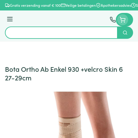
Ga naar de inhoud
Gratis verzending vanaf € 100
Veilige betalingen
Apothekersadvies
S
Menu
Zoek
Product, merk, categorie...
Bota Ortho Ab Enkel 930 +velcro Skin 6
27-29cm